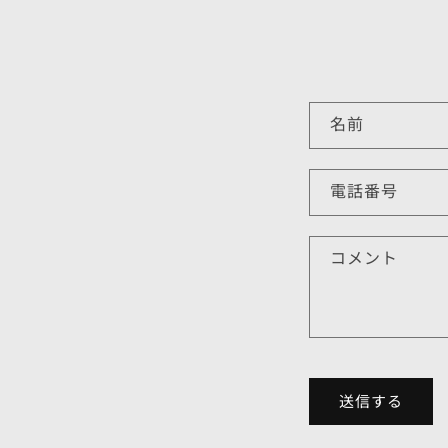
お
名前
問
い
電話番号
合
わ
コメント
せ
フ
ォ
ー
ム
送信する