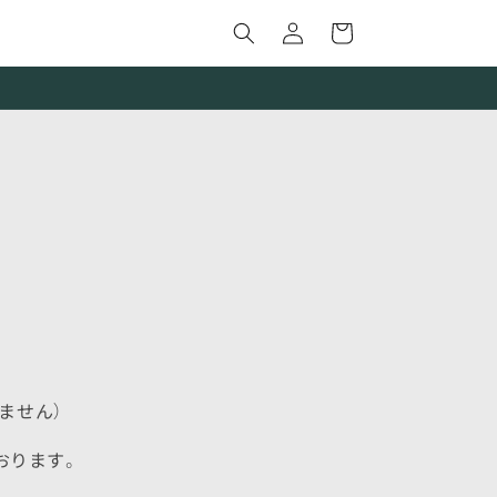
グ
い
イ
物
ン
か
ご
ません）
おります。